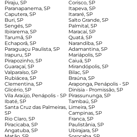
Piraju, SP
Corisco, SP
Paranapanema, SP
Itapeva, SP
Caputera, SP
Itararé, SP
Buri, SP
Salto Grande, SP
Sengés, SP
Palmital, SP
Ibirarema, SP
Maracaí, SP
Tarumã, SP
Quatá, SP
Echaporã, SP
Narandiba, SP
Paraguaçu Paulista, SP
Adamantina, SP
Irapuru, SP
Mariápolis, SP
Pirapozinho, SP
Caiuá, SP
Guaraçaí, SP
Mirandópolis, SP
Valparaíso, SP
Bilac, SP
Rubiácea, SP
Braúna, SP
Clementina, SP
Araponga, Penápolis - SP
Glicério, SP
Dinísia - Promissão, SP
Vila Araújo, Penápolis - SP
Pirassununga, SP
Ibaté, SP
Tambaú, SP
Santa Cruz das Palmeiras,
Limeira, SP
SP
Campinas, SP
Rio Claro, SP
Franca, SP
Piracicaba, SP
Paulistânia, SP
Angatuba, SP
Ubirajara, SP
Matão, SP
Sorocaba, SP