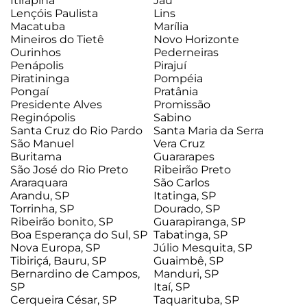
Itirapina
Jaú
Lençóis Paulista
Lins
Macatuba
Marília
Mineiros do Tietê
Novo Horizonte
Ourinhos
Pederneiras
Penápolis
Pirajuí
Piratininga
Pompéia
Pongaí
Pratânia
Presidente Alves
Promissão
Reginópolis
Sabino
Santa Cruz do Rio Pardo
Santa Maria da Serra
São Manuel
Vera Cruz
Buritama
Guararapes
São José do Rio Preto
Ribeirão Preto
Araraquara
São Carlos
Arandu, SP
Itatinga, SP
Torrinha, SP
Dourado, SP
Ribeirão bonito, SP
Guarapiranga, SP
Boa Esperança do Sul, SP
Tabatinga, SP
Nova Europa, SP
Júlio Mesquita, SP
Tibiriçá, Bauru, SP
Guaimbê, SP
Bernardino de Campos,
Manduri, SP
SP
Itaí, SP
Cerqueira César, SP
Taquarituba, SP