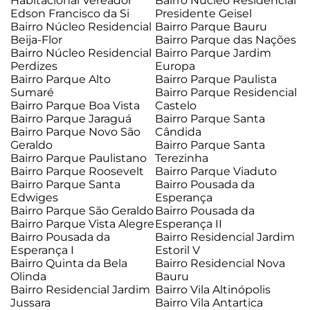
Habitacional Vereador
Bairro Núcleo Residencial
Edson Francisco da Si
Presidente Geisel
Bairro Núcleo Residencial
Bairro Parque Bauru
Beija-Flor
Bairro Parque das Nações
Bairro Núcleo Residencial
Bairro Parque Jardim
Perdizes
Europa
Bairro Parque Alto
Bairro Parque Paulista
Sumaré
Bairro Parque Residencial
Bairro Parque Boa Vista
Castelo
Bairro Parque Jaraguá
Bairro Parque Santa
Bairro Parque Novo São
Cândida
Geraldo
Bairro Parque Santa
Bairro Parque Paulistano
Terezinha
Bairro Parque Roosevelt
Bairro Parque Viaduto
Bairro Parque Santa
Bairro Pousada da
Edwiges
Esperança
Bairro Parque São Geraldo
Bairro Pousada da
Bairro Parque Vista Alegre
Esperança II
Bairro Pousada da
Bairro Residencial Jardim
Esperança I
Estoril V
Bairro Quinta da Bela
Bairro Residencial Nova
Olinda
Bauru
Bairro Residencial Jardim
Bairro Vila Altinópolis
Jussara
Bairro Vila Antartica