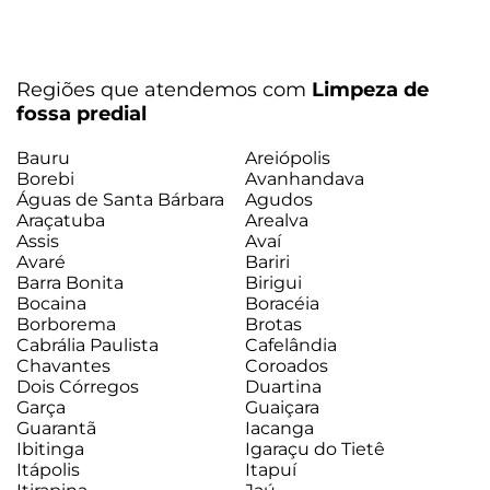
Regiões que atendemos com
Limpeza de
fossa predial
Bauru
Areiópolis
Borebi
Avanhandava
Águas de Santa Bárbara
Agudos
Araçatuba
Arealva
Assis
Avaí
Avaré
Bariri
Barra Bonita
Birigui
Bocaina
Boracéia
Borborema
Brotas
Cabrália Paulista
Cafelândia
Chavantes
Coroados
Dois Córregos
Duartina
Garça
Guaiçara
Guarantã
Iacanga
Ibitinga
Igaraçu do Tietê
Itápolis
Itapuí