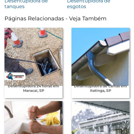
Desentupidora de
Desentupidora de
tanques
esgotos
Páginas Relacionadas - Veja Também
Desentupidora 24 horas em
Desentupidora de calhas em
Maracaí, SP
Itatinga, SP