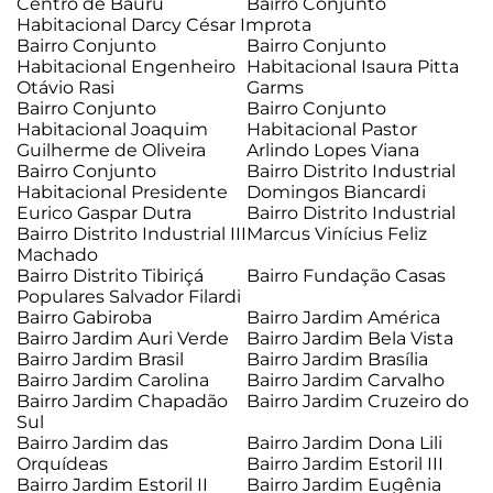
Centro de Bauru
Bairro Conjunto
Habitacional Darcy César Improta
Bairro Conjunto
Bairro Conjunto
Habitacional Engenheiro
Habitacional Isaura Pitta
Otávio Rasi
Garms
Bairro Conjunto
Bairro Conjunto
Habitacional Joaquim
Habitacional Pastor
Guilherme de Oliveira
Arlindo Lopes Viana
Bairro Conjunto
Bairro Distrito Industrial
Habitacional Presidente
Domingos Biancardi
Eurico Gaspar Dutra
Bairro Distrito Industrial
Bairro Distrito Industrial III
Marcus Vinícius Feliz
Machado
Bairro Distrito Tibiriçá
Bairro Fundação Casas
Populares Salvador Filardi
Bairro Gabiroba
Bairro Jardim América
Bairro Jardim Auri Verde
Bairro Jardim Bela Vista
Bairro Jardim Brasil
Bairro Jardim Brasília
Bairro Jardim Carolina
Bairro Jardim Carvalho
Bairro Jardim Chapadão
Bairro Jardim Cruzeiro do
Sul
Bairro Jardim das
Bairro Jardim Dona Lili
Orquídeas
Bairro Jardim Estoril III
Bairro Jardim Estoril II
Bairro Jardim Eugênia