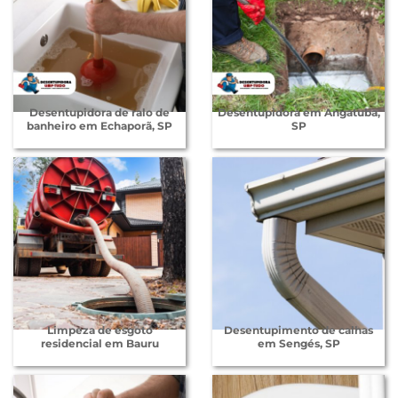
Desentupidora de ralo de
Desentupidora em Angatuba,
banheiro em Echaporã, SP
SP
Limpeza de esgoto
Desentupimento de calhas
residencial em Bauru
em Sengés, SP