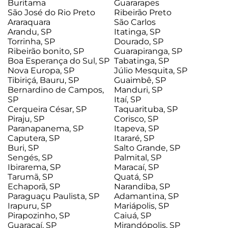
Buritama
Guararapes
São José do Rio Preto
Ribeirão Preto
Araraquara
São Carlos
Arandu, SP
Itatinga, SP
Torrinha, SP
Dourado, SP
Ribeirão bonito, SP
Guarapiranga, SP
Boa Esperança do Sul, SP
Tabatinga, SP
Nova Europa, SP
Júlio Mesquita, SP
Tibiriçá, Bauru, SP
Guaimbê, SP
Bernardino de Campos,
Manduri, SP
SP
Itaí, SP
Cerqueira César, SP
Taquarituba, SP
Piraju, SP
Corisco, SP
Paranapanema, SP
Itapeva, SP
Caputera, SP
Itararé, SP
Buri, SP
Salto Grande, SP
Sengés, SP
Palmital, SP
Ibirarema, SP
Maracaí, SP
Tarumã, SP
Quatá, SP
Echaporã, SP
Narandiba, SP
Paraguaçu Paulista, SP
Adamantina, SP
Irapuru, SP
Mariápolis, SP
Pirapozinho, SP
Caiuá, SP
Guaraçaí, SP
Mirandópolis, SP