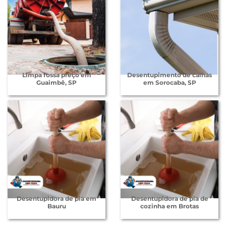
Limpa fossa preço em
Desentupimento de calhas
Guaimbê, SP
em Sorocaba, SP
Desentupidora de pia em
Desentupidora de pia de
Bauru
cozinha em Brotas