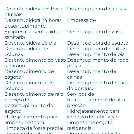
Desentupidora em Bauru
Desentupidora de águas
pluviais
Desentupidora 24 horas
Empresa de
desentupimento
Empresa desentupidora
Desentupidora de vaso
sanitário
Desentupidora de pia
Desentupidora de esgoto
Desentupidora de
Desentupidora de calhas
colunas
Desentupimento de pia
Desentupimento de vaso
Desentupimento de rede
sanitário
pluvial
Desentupimento de
Desentupimento de
esgoto
calhas
Desentupimento de
Desentupimento de caixa
colunas
de gordura
Desentupimento de ralo
Serviços de
Serviço de
hidrojateamento de alta
desentupimento de
pressão
esgoto
Hidrojateamento para
Hidrojateamento para
limpeza de tubulação
limpeza de fossa
Limpeza de esgoto
Limpeza de fossa predial
residencial
Limpeza de caixa de
Limpeza de tubulação