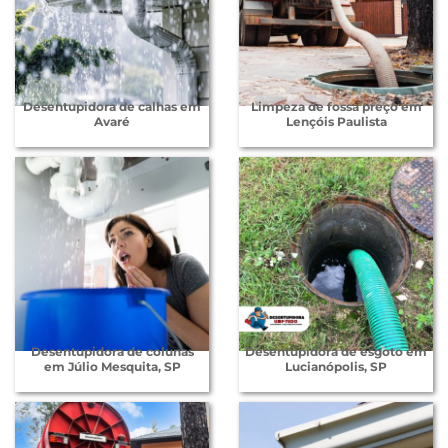
Desentupidora de calhas em
Limpeza de fossa preço em
Avaré
Lençóis Paulista
Desentupidora de colunas
Desentupidora de esgoto em
em Júlio Mesquita, SP
Lucianópolis, SP