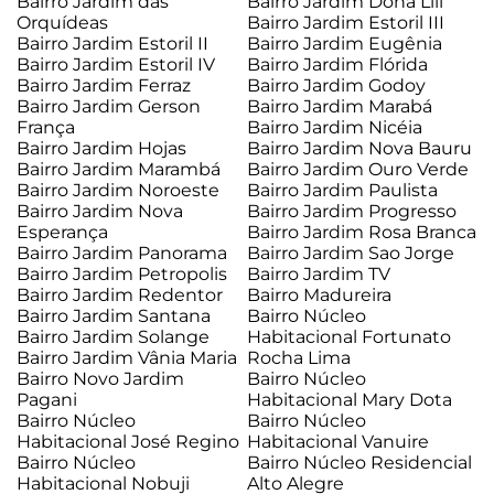
Bairro Jardim das
Bairro Jardim Dona Lili
Orquídeas
Bairro Jardim Estoril III
Bairro Jardim Estoril II
Bairro Jardim Eugênia
Bairro Jardim Estoril IV
Bairro Jardim Flórida
Bairro Jardim Ferraz
Bairro Jardim Godoy
Bairro Jardim Gerson
Bairro Jardim Marabá
França
Bairro Jardim Nicéia
Bairro Jardim Hojas
Bairro Jardim Nova Bauru
Bairro Jardim Marambá
Bairro Jardim Ouro Verde
Bairro Jardim Noroeste
Bairro Jardim Paulista
Bairro Jardim Nova
Bairro Jardim Progresso
Esperança
Bairro Jardim Rosa Branca
Bairro Jardim Panorama
Bairro Jardim Sao Jorge
Bairro Jardim Petropolis
Bairro Jardim TV
Bairro Jardim Redentor
Bairro Madureira
Bairro Jardim Santana
Bairro Núcleo
Bairro Jardim Solange
Habitacional Fortunato
Bairro Jardim Vânia Maria
Rocha Lima
Bairro Novo Jardim
Bairro Núcleo
Pagani
Habitacional Mary Dota
Bairro Núcleo
Bairro Núcleo
Habitacional José Regino
Habitacional Vanuire
Bairro Núcleo
Bairro Núcleo Residencial
Habitacional Nobuji
Alto Alegre