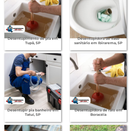
Desentupimento de pia em
Desentupidora de vaso
Tupã, SP
sanitário em Ibirarema, SP
Desentupir pia banheiro em
Desentupidora de ralo em
Tatuí, SP
Boracéia