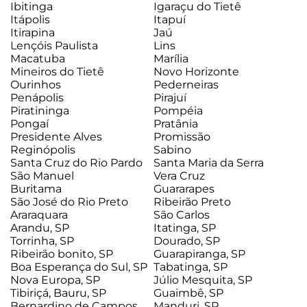
Ibitinga
Igaraçu do Tietê
Itápolis
Itapuí
Itirapina
Jaú
Lençóis Paulista
Lins
Macatuba
Marília
Mineiros do Tietê
Novo Horizonte
Ourinhos
Pederneiras
Penápolis
Pirajuí
Piratininga
Pompéia
Pongaí
Pratânia
Presidente Alves
Promissão
Reginópolis
Sabino
Santa Cruz do Rio Pardo
Santa Maria da Serra
São Manuel
Vera Cruz
Buritama
Guararapes
São José do Rio Preto
Ribeirão Preto
Araraquara
São Carlos
Arandu, SP
Itatinga, SP
Torrinha, SP
Dourado, SP
Ribeirão bonito, SP
Guarapiranga, SP
Boa Esperança do Sul, SP
Tabatinga, SP
Nova Europa, SP
Júlio Mesquita, SP
Tibiriçá, Bauru, SP
Guaimbê, SP
Bernardino de Campos,
Manduri, SP