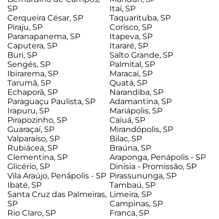
SP
Itaí, SP
Cerqueira César, SP
Taquarituba, SP
Piraju, SP
Corisco, SP
Paranapanema, SP
Itapeva, SP
Caputera, SP
Itararé, SP
Buri, SP
Salto Grande, SP
Sengés, SP
Palmital, SP
Ibirarema, SP
Maracaí, SP
Tarumã, SP
Quatá, SP
Echaporã, SP
Narandiba, SP
Paraguaçu Paulista, SP
Adamantina, SP
Irapuru, SP
Mariápolis, SP
Pirapozinho, SP
Caiuá, SP
Guaraçaí, SP
Mirandópolis, SP
Valparaíso, SP
Bilac, SP
Rubiácea, SP
Braúna, SP
Clementina, SP
Araponga, Penápolis - SP
Glicério, SP
Dinísia - Promissão, SP
Vila Araújo, Penápolis - SP
Pirassununga, SP
Ibaté, SP
Tambaú, SP
Santa Cruz das Palmeiras,
Limeira, SP
SP
Campinas, SP
Rio Claro, SP
Franca, SP