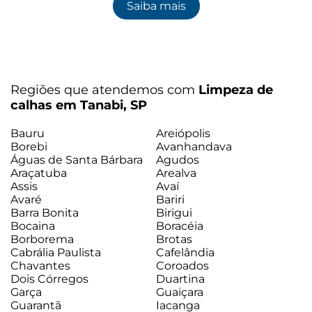
Saiba mais
Regiões que atendemos com
Limpeza de
calhas em Tanabi, SP
Bauru
Areiópolis
Borebi
Avanhandava
Águas de Santa Bárbara
Agudos
Araçatuba
Arealva
Assis
Avaí
Avaré
Bariri
Barra Bonita
Birigui
Bocaina
Boracéia
Borborema
Brotas
Cabrália Paulista
Cafelândia
Chavantes
Coroados
Dois Córregos
Duartina
Garça
Guaiçara
Guarantã
Iacanga