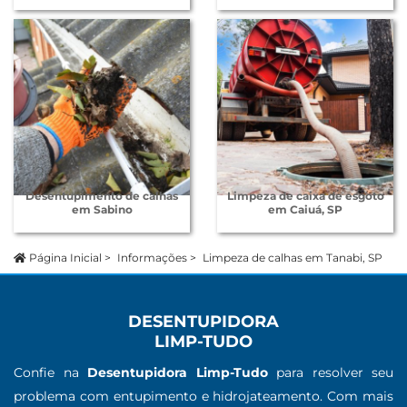
Desentupimento de calhas
Limpeza de caixa de esgoto
em Sabino
em Caiuá, SP
Página Inicial
>
Informações
>
Limpeza de calhas em Tanabi, SP
DESENTUPIDORA
LIMP-TUDO
Confie na
Desentupidora Limp-Tudo
para resolver seu
problema com entupimento e hidrojateamento. Com mais