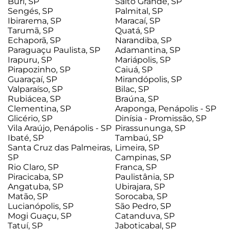
Buri, SP
Salto Grande, SP
Sengés, SP
Palmital, SP
Ibirarema, SP
Maracaí, SP
Tarumã, SP
Quatá, SP
Echaporã, SP
Narandiba, SP
Paraguaçu Paulista, SP
Adamantina, SP
Irapuru, SP
Mariápolis, SP
Pirapozinho, SP
Caiuá, SP
Guaraçaí, SP
Mirandópolis, SP
Valparaíso, SP
Bilac, SP
Rubiácea, SP
Braúna, SP
Clementina, SP
Araponga, Penápolis - SP
Glicério, SP
Dinísia - Promissão, SP
Vila Araújo, Penápolis - SP
Pirassununga, SP
Ibaté, SP
Tambaú, SP
Santa Cruz das Palmeiras,
Limeira, SP
SP
Campinas, SP
Rio Claro, SP
Franca, SP
Piracicaba, SP
Paulistânia, SP
Angatuba, SP
Ubirajara, SP
Matão, SP
Sorocaba, SP
Lucianópolis, SP
São Pedro, SP
Mogi Guaçu, SP
Catanduva, SP
Tatuí, SP
Jaboticabal, SP