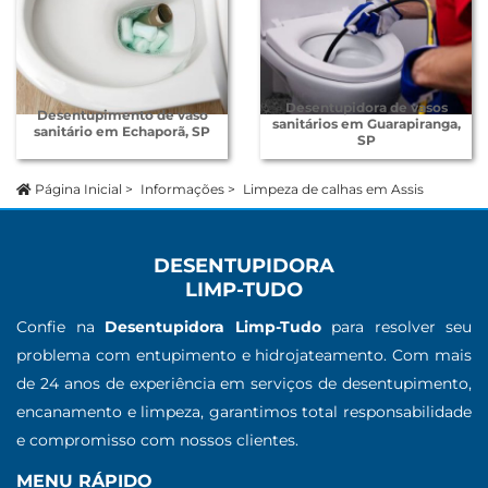
Desentupidora de vasos
Desentupimento de vaso
sanitários em Guarapiranga,
sanitário em Echaporã, SP
SP
Página Inicial
>
Informações
>
Limpeza de calhas em Assis
DESENTUPIDORA
LIMP-TUDO
Confie na
Desentupidora Limp-Tudo
para resolver seu
problema com entupimento e hidrojateamento. Com mais
de 24 anos de experiência em serviços de desentupimento,
encanamento e limpeza, garantimos total responsabilidade
e compromisso com nossos clientes.
MENU RÁPIDO