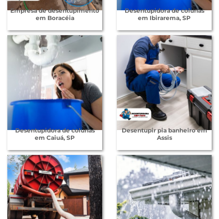
Empresa de desentupimento
Desentupidora de colunas
em Boracéia
em Ibirarema, SP
Desentupidora de colunas
Desentupir pia banheiro em
em Caiuá, SP
Assis