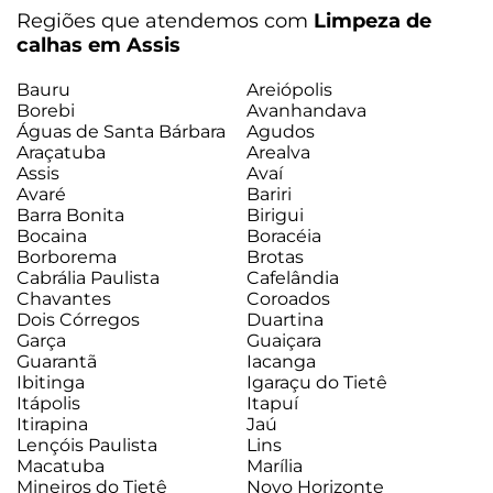
Regiões que atendemos com
Limpeza de
calhas em Assis
Bauru
Areiópolis
Borebi
Avanhandava
Águas de Santa Bárbara
Agudos
Araçatuba
Arealva
Assis
Avaí
Avaré
Bariri
Barra Bonita
Birigui
Bocaina
Boracéia
Borborema
Brotas
Cabrália Paulista
Cafelândia
Chavantes
Coroados
Dois Córregos
Duartina
Garça
Guaiçara
Guarantã
Iacanga
Ibitinga
Igaraçu do Tietê
Itápolis
Itapuí
Itirapina
Jaú
Lençóis Paulista
Lins
Macatuba
Marília
Mineiros do Tietê
Novo Horizonte