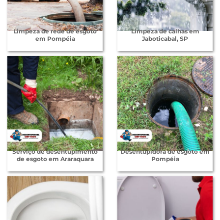
Limpeza de rede de esgoto
Limpeza de calhas em
em Pompéia
Jaboticabal, SP
Serviço de desentupimento
Desentupidora de esgoto em
de esgoto em Araraquara
Pompéia