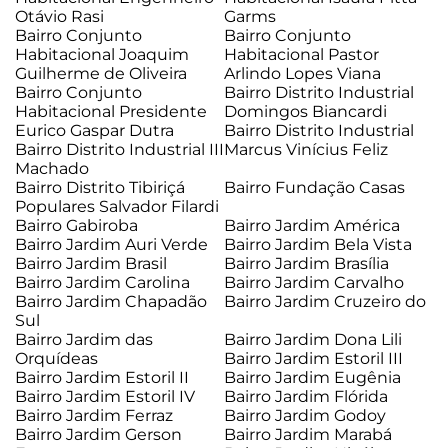
Otávio Rasi
Garms
Bairro Conjunto
Bairro Conjunto
Habitacional Joaquim
Habitacional Pastor
Guilherme de Oliveira
Arlindo Lopes Viana
Bairro Conjunto
Bairro Distrito Industrial
Habitacional Presidente
Domingos Biancardi
Eurico Gaspar Dutra
Bairro Distrito Industrial
Bairro Distrito Industrial III
Marcus Vinícius Feliz
Machado
Bairro Distrito Tibiriçá
Bairro Fundação Casas
Populares Salvador Filardi
Bairro Gabiroba
Bairro Jardim América
Bairro Jardim Auri Verde
Bairro Jardim Bela Vista
Bairro Jardim Brasil
Bairro Jardim Brasília
Bairro Jardim Carolina
Bairro Jardim Carvalho
Bairro Jardim Chapadão
Bairro Jardim Cruzeiro do
Sul
Bairro Jardim das
Bairro Jardim Dona Lili
Orquídeas
Bairro Jardim Estoril III
Bairro Jardim Estoril II
Bairro Jardim Eugênia
Bairro Jardim Estoril IV
Bairro Jardim Flórida
Bairro Jardim Ferraz
Bairro Jardim Godoy
Bairro Jardim Gerson
Bairro Jardim Marabá