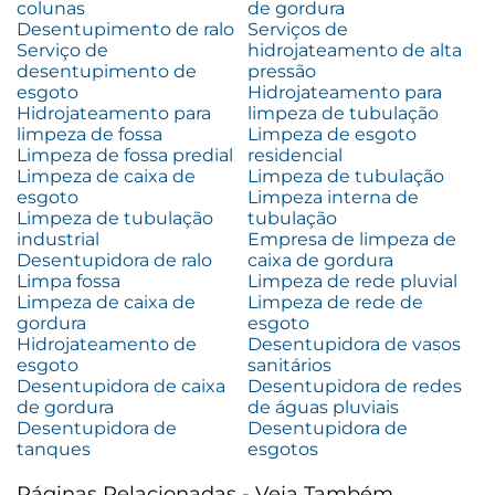
colunas
de gordura
Desentupimento de ralo
Serviços de
Serviço de
hidrojateamento de alta
desentupimento de
pressão
esgoto
Hidrojateamento para
Hidrojateamento para
limpeza de tubulação
limpeza de fossa
Limpeza de esgoto
Limpeza de fossa predial
residencial
Limpeza de caixa de
Limpeza de tubulação
esgoto
Limpeza interna de
Limpeza de tubulação
tubulação
industrial
Empresa de limpeza de
Desentupidora de ralo
caixa de gordura
Limpa fossa
Limpeza de rede pluvial
Limpeza de caixa de
Limpeza de rede de
gordura
esgoto
Hidrojateamento de
Desentupidora de vasos
esgoto
sanitários
Desentupidora de caixa
Desentupidora de redes
de gordura
de águas pluviais
Desentupidora de
Desentupidora de
tanques
esgotos
Páginas Relacionadas - Veja Também