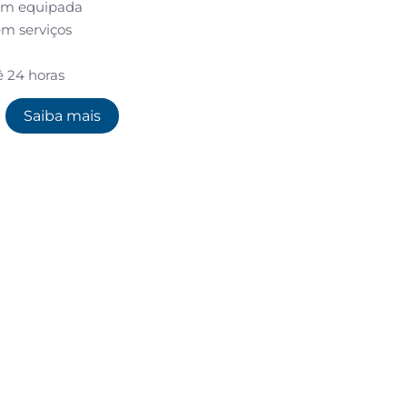
em equipada
em serviços
ê 24 horas
Saiba mais