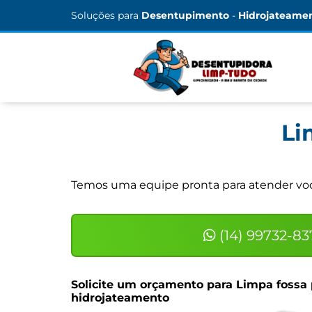
Soluções para
Desentupimento
-
Hidrojateame
Li
Temos uma equipe pronta para atender você
(14) 99732-83
Solicite um orçamento para
Limpa fossa 
hidrojateamento