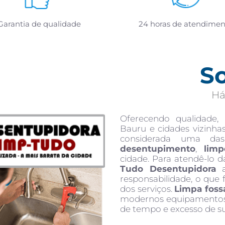
Garantia de qualidade
24 horas de atendimen
S
Há
Oferecendo qualidade,
Bauru e cidades vizinha
considerada uma da
desentupimento
,
limp
cidade. Para atendê-lo d
Tudo Desentupidora
a
responsabilidade, o que 
dos serviços.
Limpa foss
modernos equipamentos 
de tempo e excesso de su