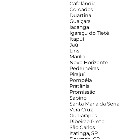
Cafelândia
Coroados
Duartina
Guaiçara
Iacanga
Igaraçu do Tietê
Itapuí
Jaú
Lins
Marília
Novo Horizonte
Pederneiras
Pirajuí
Pompéia
Pratânia
Promissão
Sabino
Santa Maria da Serra
Vera Cruz
Guararapes
Ribeirão Preto
São Carlos
Itatinga, SP