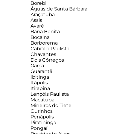
Borebi
Águas de Santa Bárbara
Araçatuba
Assis
Avaré
Barra Bonita
Bocaina
Borborema
Cabrália Paulista
Chavantes
Dois Córregos
Garça
Guarantã
Ibitinga
Itápolis
Itirapina
Lençóis Paulista
Macatuba
Mineiros do Tietê
Ourinhos
Penápolis
Piratininga
Pongaí
Presidente Alves