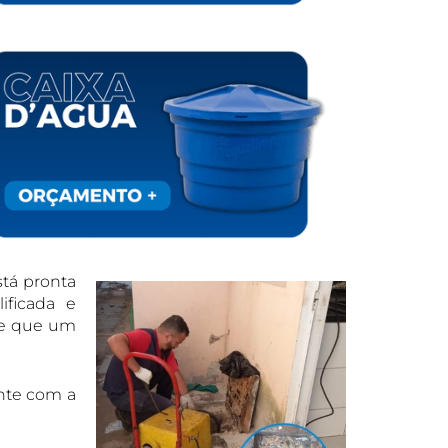
tá pronta
ificada e
xe que um
nte com a