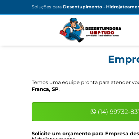
Soluções para
Desentupimento
-
Hidrojateame
Empre
Temos uma equipe pronta para atender você
Franca, SP
.
(14) 99732-83
Solicite um orçamento para
Empresa des