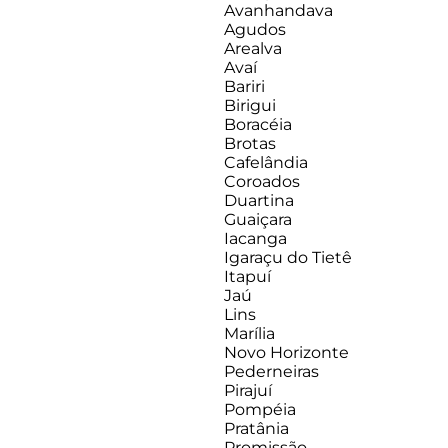
Avanhandava
Agudos
Arealva
Avaí
Bariri
Birigui
Boracéia
Brotas
Cafelândia
Coroados
Duartina
Guaiçara
Iacanga
Igaraçu do Tietê
Itapuí
Jaú
Lins
Marília
Novo Horizonte
Pederneiras
Pirajuí
Pompéia
Pratânia
Promissão