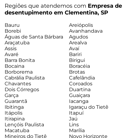
Regiões que atendemos com
Empresa de
desentupimento em Clementina, SP
Bauru
Areiópolis
Borebi
Avanhandava
Águas de Santa Bárbara
Agudos
Araçatuba
Arealva
Assis
Avaí
Avaré
Bariri
Barra Bonita
Birigui
Bocaina
Boracéia
Borborema
Brotas
Cabrália Paulista
Cafelândia
Chavantes
Coroados
Dois Córregos
Duartina
Garça
Guaiçara
Guarantã
Iacanga
Ibitinga
Igaraçu do Tietê
Itápolis
Itapuí
Itirapina
Jaú
Lençóis Paulista
Lins
Macatuba
Marília
Mineiros do Tietê
Novo Horizonte