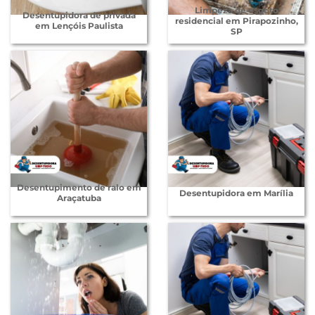
Limpeza de esgoto
Desentupidora de privada
residencial em Pirapozinho,
em Lençóis Paulista
SP
Desentupimento de ralo em
Desentupidora em Marília
Araçatuba