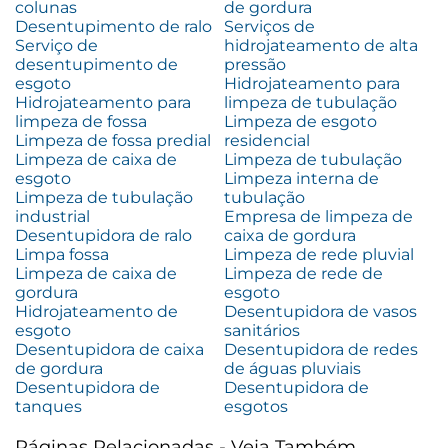
colunas
de gordura
Desentupimento de ralo
Serviços de
Serviço de
hidrojateamento de alta
desentupimento de
pressão
esgoto
Hidrojateamento para
Hidrojateamento para
limpeza de tubulação
limpeza de fossa
Limpeza de esgoto
Limpeza de fossa predial
residencial
Limpeza de caixa de
Limpeza de tubulação
esgoto
Limpeza interna de
Limpeza de tubulação
tubulação
industrial
Empresa de limpeza de
Desentupidora de ralo
caixa de gordura
Limpa fossa
Limpeza de rede pluvial
Limpeza de caixa de
Limpeza de rede de
gordura
esgoto
Hidrojateamento de
Desentupidora de vasos
esgoto
sanitários
Desentupidora de caixa
Desentupidora de redes
de gordura
de águas pluviais
Desentupidora de
Desentupidora de
tanques
esgotos
Páginas Relacionadas - Veja Também