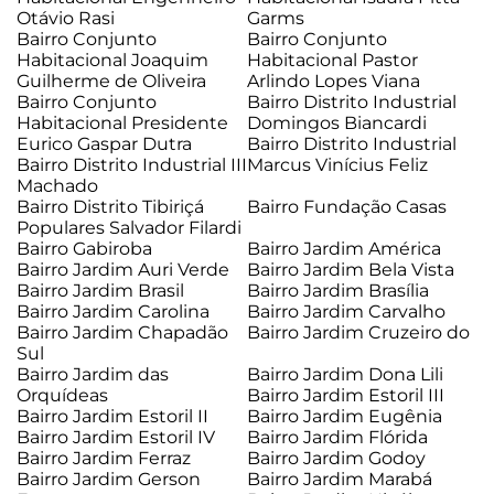
Otávio Rasi
Garms
Bairro Conjunto
Bairro Conjunto
Habitacional Joaquim
Habitacional Pastor
Guilherme de Oliveira
Arlindo Lopes Viana
Bairro Conjunto
Bairro Distrito Industrial
Habitacional Presidente
Domingos Biancardi
Eurico Gaspar Dutra
Bairro Distrito Industrial
Bairro Distrito Industrial III
Marcus Vinícius Feliz
Machado
Bairro Distrito Tibiriçá
Bairro Fundação Casas
Populares Salvador Filardi
Bairro Gabiroba
Bairro Jardim América
Bairro Jardim Auri Verde
Bairro Jardim Bela Vista
Bairro Jardim Brasil
Bairro Jardim Brasília
Bairro Jardim Carolina
Bairro Jardim Carvalho
Bairro Jardim Chapadão
Bairro Jardim Cruzeiro do
Sul
Bairro Jardim das
Bairro Jardim Dona Lili
Orquídeas
Bairro Jardim Estoril III
Bairro Jardim Estoril II
Bairro Jardim Eugênia
Bairro Jardim Estoril IV
Bairro Jardim Flórida
Bairro Jardim Ferraz
Bairro Jardim Godoy
Bairro Jardim Gerson
Bairro Jardim Marabá