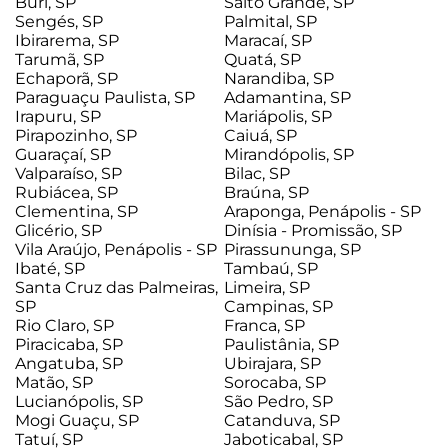
Buri, SP
Salto Grande, SP
Sengés, SP
Palmital, SP
Ibirarema, SP
Maracaí, SP
Tarumã, SP
Quatá, SP
Echaporã, SP
Narandiba, SP
Paraguaçu Paulista, SP
Adamantina, SP
Irapuru, SP
Mariápolis, SP
Pirapozinho, SP
Caiuá, SP
Guaraçaí, SP
Mirandópolis, SP
Valparaíso, SP
Bilac, SP
Rubiácea, SP
Braúna, SP
Clementina, SP
Araponga, Penápolis - SP
Glicério, SP
Dinísia - Promissão, SP
Vila Araújo, Penápolis - SP
Pirassununga, SP
Ibaté, SP
Tambaú, SP
Santa Cruz das Palmeiras,
Limeira, SP
SP
Campinas, SP
Rio Claro, SP
Franca, SP
Piracicaba, SP
Paulistânia, SP
Angatuba, SP
Ubirajara, SP
Matão, SP
Sorocaba, SP
Lucianópolis, SP
São Pedro, SP
Mogi Guaçu, SP
Catanduva, SP
Tatuí, SP
Jaboticabal, SP