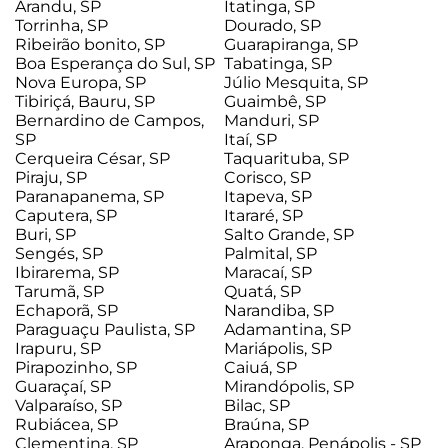
Arandu, SP
Itatinga, SP
Torrinha, SP
Dourado, SP
Ribeirão bonito, SP
Guarapiranga, SP
Boa Esperança do Sul, SP
Tabatinga, SP
Nova Europa, SP
Júlio Mesquita, SP
Tibiriçá, Bauru, SP
Guaimbê, SP
Bernardino de Campos,
Manduri, SP
SP
Itaí, SP
Cerqueira César, SP
Taquarituba, SP
Piraju, SP
Corisco, SP
Paranapanema, SP
Itapeva, SP
Caputera, SP
Itararé, SP
Buri, SP
Salto Grande, SP
Sengés, SP
Palmital, SP
Ibirarema, SP
Maracaí, SP
Tarumã, SP
Quatá, SP
Echaporã, SP
Narandiba, SP
Paraguaçu Paulista, SP
Adamantina, SP
Irapuru, SP
Mariápolis, SP
Pirapozinho, SP
Caiuá, SP
Guaraçaí, SP
Mirandópolis, SP
Valparaíso, SP
Bilac, SP
Rubiácea, SP
Braúna, SP
Clementina, SP
Araponga, Penápolis - SP