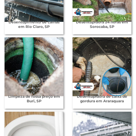
Desentupimento de calhas
Desentupidora 24 horas em
em Rio Claro, SP
Sorocaba, SP
Limpeza de fossa preço em
Desentupidora de caixa de
Buri, SP
gordura em Araraquara