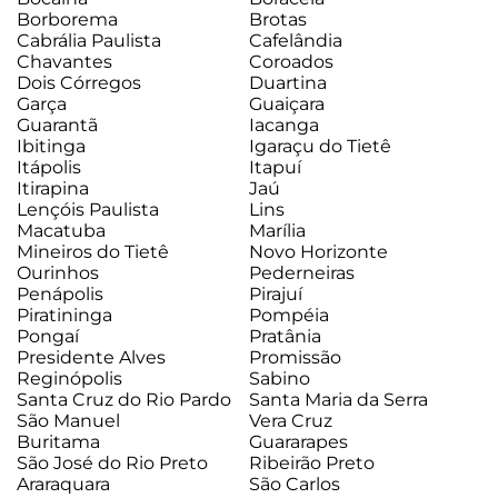
Borborema
Brotas
Cabrália Paulista
Cafelândia
Chavantes
Coroados
Dois Córregos
Duartina
Garça
Guaiçara
Guarantã
Iacanga
Ibitinga
Igaraçu do Tietê
Itápolis
Itapuí
Itirapina
Jaú
Lençóis Paulista
Lins
Macatuba
Marília
Mineiros do Tietê
Novo Horizonte
Ourinhos
Pederneiras
Penápolis
Pirajuí
Piratininga
Pompéia
Pongaí
Pratânia
Presidente Alves
Promissão
Reginópolis
Sabino
Santa Cruz do Rio Pardo
Santa Maria da Serra
São Manuel
Vera Cruz
Buritama
Guararapes
São José do Rio Preto
Ribeirão Preto
Araraquara
São Carlos