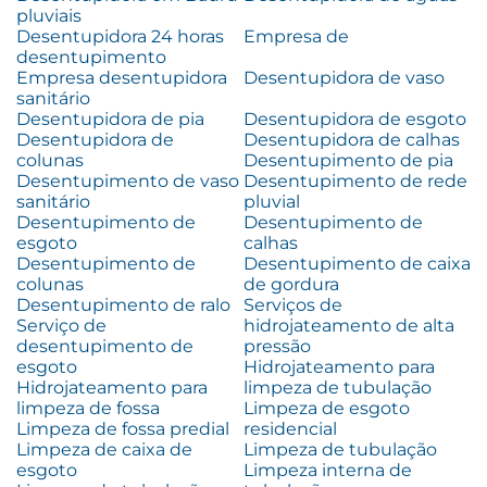
pluviais
Desentupidora 24 horas
Empresa de
desentupimento
Empresa desentupidora
Desentupidora de vaso
sanitário
Desentupidora de pia
Desentupidora de esgoto
Desentupidora de
Desentupidora de calhas
colunas
Desentupimento de pia
Desentupimento de vaso
Desentupimento de rede
sanitário
pluvial
Desentupimento de
Desentupimento de
esgoto
calhas
Desentupimento de
Desentupimento de caixa
colunas
de gordura
Desentupimento de ralo
Serviços de
Serviço de
hidrojateamento de alta
desentupimento de
pressão
esgoto
Hidrojateamento para
Hidrojateamento para
limpeza de tubulação
limpeza de fossa
Limpeza de esgoto
Limpeza de fossa predial
residencial
Limpeza de caixa de
Limpeza de tubulação
esgoto
Limpeza interna de