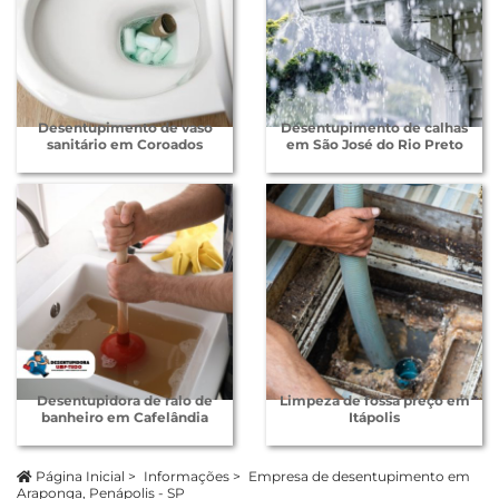
Desentupimento de vaso
Desentupimento de calhas
sanitário em Coroados
em São José do Rio Preto
Desentupidora de ralo de
Limpeza de fossa preço em
banheiro em Cafelândia
Itápolis
Página Inicial
>
Informações
>
Empresa de desentupimento em
Araponga, Penápolis - SP