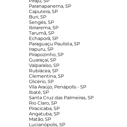
Piraju, SP
Paranapanema, SP
Caputera, SP
Buri, SP
Sengés, SP
Ibirarema, SP
Tarumã, SP
Echaporã, SP
Paraguaçu Paulista, SP
Irapuru, SP
Pirapozinho, SP
Guaraçaí, SP
Valparaíso, SP
Rubiácea, SP
Clementina, SP
Glicério, SP
Vila Araújo, Penápolis - SP
Ibaté, SP
Santa Cruz das Palmeiras, SP
Rio Claro, SP
Piracicaba, SP
Angatuba, SP
Matão, SP
Lucianópolis, SP