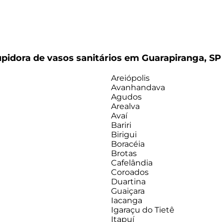
pidora de vasos sanitários em Guarapiranga, SP
Areiópolis
Avanhandava
Agudos
Arealva
Avaí
Bariri
Birigui
Boracéia
Brotas
Cafelândia
Coroados
Duartina
Guaiçara
Iacanga
Igaraçu do Tietê
Itapuí