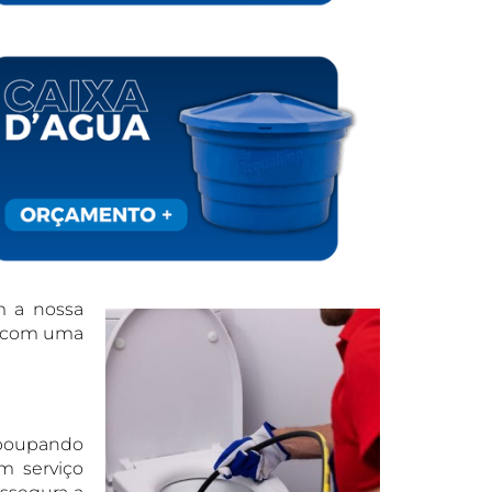
m a nossa
s com uma
, poupando
m serviço