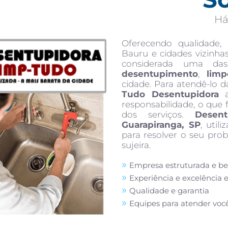
Há
Oferecendo qualidade,
Bauru e cidades vizinha
considerada uma da
desentupimento
,
limp
cidade. Para atendê-lo d
Tudo Desentupidora
a
responsabilidade, o que 
dos serviços.
Desen
Guarapiranga, SP
, uti
para resolver o seu pr
sujeira.
Empresa estruturada e b
Experiência e excelência 
Qualidade e garantia
Equipes para atender voc