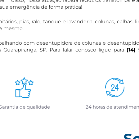
Além disso, nossa atuação rápida reduz os transtornos e 
 sua emergência de forma prática!
rios, pias, ralo, tanque e lavanderia, colunas, calhas, 
oje mesmo.
alhando com desentupidora de colunas e desentupidora
 Guarapiranga, SP. Para falar conosco ligue para
(14)
Garantia de qualidade
24 horas de atendimen
S