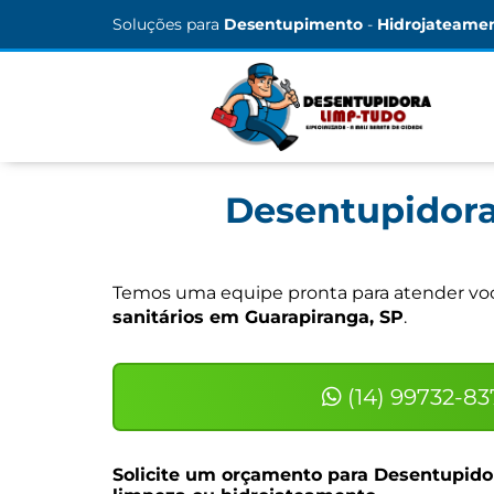
Soluções para
Desentupimento
-
Hidrojateame
Desentupidora
Temos uma equipe pronta para atender você
sanitários em Guarapiranga, SP
.
(14) 99732-83
Solicite um orçamento para
Desentupidor