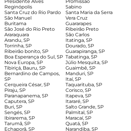
Presidente Alves
Promissão
Reginópolis
Sabino
Santa Cruz do Rio Pardo
Santa Maria da Serra
São Manuel
Vera Cruz
Buritama
Guararapes
São José do Rio Preto
Ribeirão Preto
Araraquara
São Carlos
Arandu, SP
Itatinga, SP
Torrinha, SP
Dourado, SP
Ribeirão bonito, SP
Guarapiranga, SP
Boa Esperança do Sul, SP
Tabatinga, SP
Nova Europa, SP
Júlio Mesquita, SP
Tibiriçá, Bauru, SP
Guaimbê, SP
Bernardino de Campos,
Manduri, SP
SP
Itaí, SP
Cerqueira César, SP
Taquarituba, SP
Piraju, SP
Corisco, SP
Paranapanema, SP
Itapeva, SP
Caputera, SP
Itararé, SP
Buri, SP
Salto Grande, SP
Sengés, SP
Palmital, SP
Ibirarema, SP
Maracaí, SP
Tarumã, SP
Quatá, SP
Echaporã, SP
Narandiba, SP