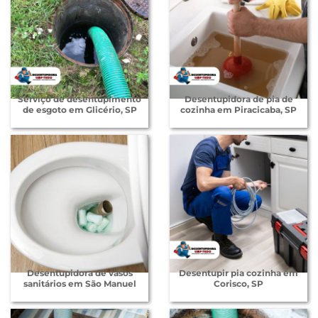
Serviço de desentupimento
Desentupidora de pia de
de esgoto em Glicério, SP
cozinha em Piracicaba, SP
Desentupidora de vasos
Desentupir pia cozinha em
sanitários em São Manuel
Corisco, SP