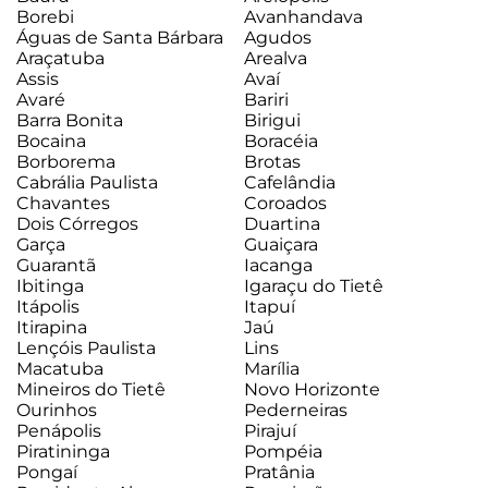
Borebi
Avanhandava
Águas de Santa Bárbara
Agudos
Araçatuba
Arealva
Assis
Avaí
Avaré
Bariri
Barra Bonita
Birigui
Bocaina
Boracéia
Borborema
Brotas
Cabrália Paulista
Cafelândia
Chavantes
Coroados
Dois Córregos
Duartina
Garça
Guaiçara
Guarantã
Iacanga
Ibitinga
Igaraçu do Tietê
Itápolis
Itapuí
Itirapina
Jaú
Lençóis Paulista
Lins
Macatuba
Marília
Mineiros do Tietê
Novo Horizonte
Ourinhos
Pederneiras
Penápolis
Pirajuí
Piratininga
Pompéia
Pongaí
Pratânia