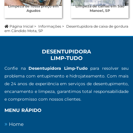
Limpeza de fossa preço em
Limpeza de calhas em São
Agudos
Manoel, SP
Página Inicial
>
Informações
>
Desentupidora de caixa de gordura
em Cândido Mota, SP
DESENTUPIDORA
LIMP-TUDO
Confie na
Desentupidora Limp-Tudo
para resolver seu
problema com entupimento e hidrojateamento. Com mais
de 24 anos de experiência em serviços de desentupimento,
encanamento e limpeza, garantimos total responsabilidade
e compromisso com nossos clientes.
MENU RÁPIDO
Home