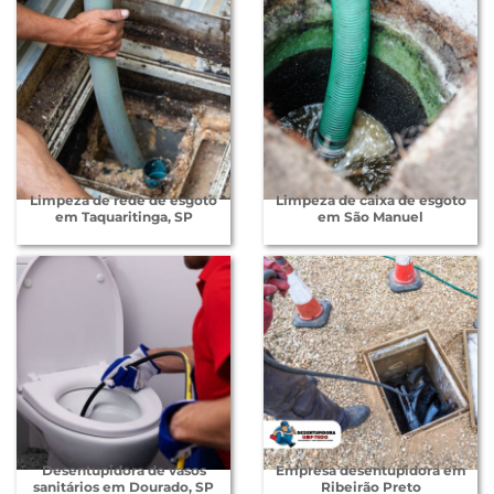
Limpeza de rede de esgoto
Limpeza de caixa de esgoto
em Taquaritinga, SP
em São Manuel
Desentupidora de vasos
Empresa desentupidora em
sanitários em Dourado, SP
Ribeirão Preto