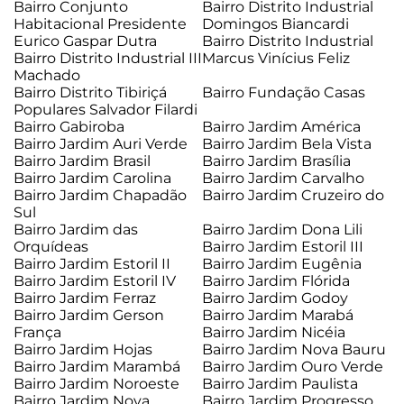
Bairro Conjunto
Bairro Distrito Industrial
Habitacional Presidente
Domingos Biancardi
Eurico Gaspar Dutra
Bairro Distrito Industrial
Bairro Distrito Industrial III
Marcus Vinícius Feliz
Machado
Bairro Distrito Tibiriçá
Bairro Fundação Casas
Populares Salvador Filardi
Bairro Gabiroba
Bairro Jardim América
Bairro Jardim Auri Verde
Bairro Jardim Bela Vista
Bairro Jardim Brasil
Bairro Jardim Brasília
Bairro Jardim Carolina
Bairro Jardim Carvalho
Bairro Jardim Chapadão
Bairro Jardim Cruzeiro do
Sul
Bairro Jardim das
Bairro Jardim Dona Lili
Orquídeas
Bairro Jardim Estoril III
Bairro Jardim Estoril II
Bairro Jardim Eugênia
Bairro Jardim Estoril IV
Bairro Jardim Flórida
Bairro Jardim Ferraz
Bairro Jardim Godoy
Bairro Jardim Gerson
Bairro Jardim Marabá
França
Bairro Jardim Nicéia
Bairro Jardim Hojas
Bairro Jardim Nova Bauru
Bairro Jardim Marambá
Bairro Jardim Ouro Verde
Bairro Jardim Noroeste
Bairro Jardim Paulista
Bairro Jardim Nova
Bairro Jardim Progresso