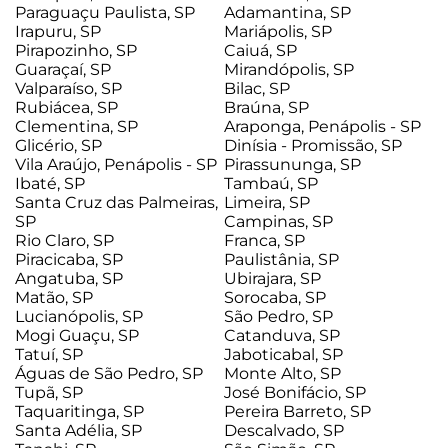
Paraguaçu Paulista, SP
Adamantina, SP
Irapuru, SP
Mariápolis, SP
Pirapozinho, SP
Caiuá, SP
Guaraçaí, SP
Mirandópolis, SP
Valparaíso, SP
Bilac, SP
Rubiácea, SP
Braúna, SP
Clementina, SP
Araponga, Penápolis - SP
Glicério, SP
Dinísia - Promissão, SP
Vila Araújo, Penápolis - SP
Pirassununga, SP
Ibaté, SP
Tambaú, SP
Santa Cruz das Palmeiras,
Limeira, SP
SP
Campinas, SP
Rio Claro, SP
Franca, SP
Piracicaba, SP
Paulistânia, SP
Angatuba, SP
Ubirajara, SP
Matão, SP
Sorocaba, SP
Lucianópolis, SP
São Pedro, SP
Mogi Guaçu, SP
Catanduva, SP
Tatuí, SP
Jaboticabal, SP
Águas de São Pedro, SP
Monte Alto, SP
Tupã, SP
José Bonifácio, SP
Taquaritinga, SP
Pereira Barreto, SP
Santa Adélia, SP
Descalvado, SP