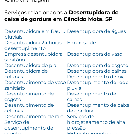
Bairro Vila Triagem
Serviços relacionados a
Desentupidora de
caixa de gordura em Cândido Mota, SP
Desentupidora em Bauru
Desentupidora de águas
pluviais
Desentupidora 24 horas
Empresa de
desentupimento
Empresa desentupidora
Desentupidora de vaso
sanitário
Desentupidora de pia
Desentupidora de esgoto
Desentupidora de
Desentupidora de calhas
colunas
Desentupimento de pia
Desentupimento de vaso
Desentupimento de rede
sanitário
pluvial
Desentupimento de
Desentupimento de
esgoto
calhas
Desentupimento de
Desentupimento de caixa
colunas
de gordura
Desentupimento de ralo
Serviços de
Serviço de
hidrojateamento de alta
desentupimento de
pressão
esgoto
Hidrojateamento para